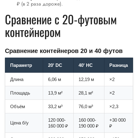
₽ (в 2 раза дороже).
Сравнение с 20-футовым
контейнером
Сравнение контейнеров 20 и 40 футов
Параметр
20' DC
40' HC
Разница
Длина
6,06 м
12,19 м
×2
Площадь
13,9 м²
28,1 м²
×2
Объём
33,2 м³
76,0 м³
×2,3
120 000-
160 000-
+30 000
Цена б/у
160 000 ₽
190 000 ₽
₽