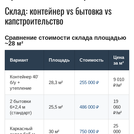
Склад: контейнер vs бытовка vs
капстроительство
Сравнение стоимости склада площадью
~28 м²
Цена
Вариант
Площадь
Стоимость
за м²
Контейнер 40'
9 010
б/у +
28,3 м²
255 000 ₽
₽/м²
утепление
2 бытовки
19
6×2,4 м
25,5 м²
486 000 ₽
060
(стандарт)
₽/м²
25
Каркасный
30 м²
750 000 ₽
000