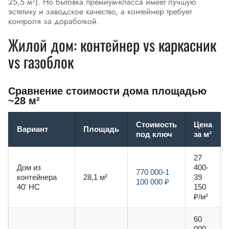
25,5 м²). Но бытовка премиум-класса имеет лучшую
эстетику и заводское качество, а контейнер требует
контроля за доработкой.
Жилой дом: контейнер vs каркасник
vs газоблок
Сравнение стоимости дома площадью
~28 м²
Стоимость
Цена
Вариант
Площадь
под ключ
за м²
27
Дом из
400-
770 000-1
контейнера
28,1 м²
39
100 000 ₽
40' HC
150
₽/м²
60
000-