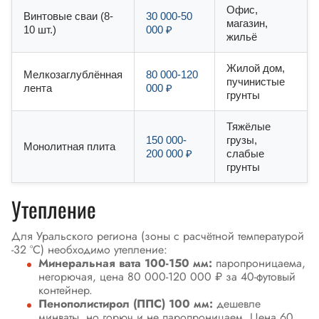
Офис,
Винтовые сваи (8-
30 000-50
магазин,
10 шт.)
000 ₽
жильё
Жилой дом,
Мелкозаглублённая
80 000-120
пучинистые
лента
000 ₽
грунты
Тяжёлые
150 000-
грузы,
Монолитная плита
200 000 ₽
слабые
грунты
Утепление
Для Уральского региона (зоны с расчётной температурой
-32 °C) необходимо утепление:
Минеральная вата 100-150 мм:
паропроницаема,
негорючая, цена 80 000-120 000 ₽ за 40-футовый
контейнер.
Пенополистирол (ППС) 100 мм:
дешевле
минваты, но горюч и не паропроницаем. Цена 60