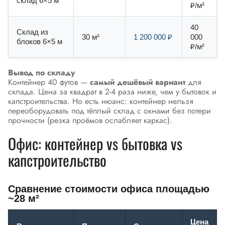
склад 6×5 м
₽/м²
40
Склад из
30 м²
1 200 000 ₽
000
блоков 6×5 м
₽/м²
Вывод по складу
Контейнер 40 футов —
самый дешёвый вариант
для
склада. Цена за квадрат в 2-4 раза ниже, чем у бытовок и
капстроительства. Но есть нюанс: контейнер нельзя
переоборудовать под тёплый склад с окнами без потери
прочности (резка проёмов ослабляет каркас).
Офис: контейнер vs бытовка vs
капстроительство
Сравнение стоимости офиса площадью
~28 м²
Цена