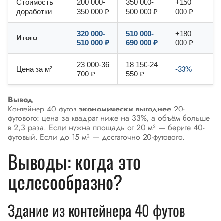
Стоимость
200 000-
350 000-
+150
доработки
350 000 ₽
500 000 ₽
000 ₽
320 000-
510 000-
+180
Итого
510 000 ₽
690 000 ₽
000 ₽
23 000-36
18 150-24
Цена за м²
-33%
700 ₽
550 ₽
Вывод
Контейнер 40 футов
экономически выгоднее
20-
футового: цена за квадрат ниже на 33%, а объём больше
в 2,3 раза. Если нужна площадь от 20 м² — берите 40-
футовый. Если до 15 м² — достаточно 20-футового.
Выводы: когда это
целесообразно?
Здание из контейнера 40 футов