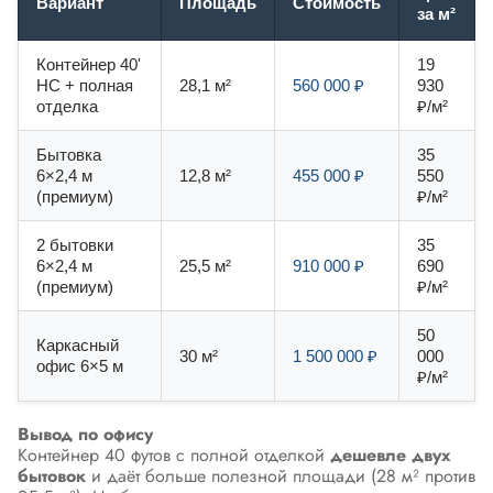
Вариант
Площадь
Стоимость
за м²
Контейнер 40'
19
HC + полная
28,1 м²
560 000 ₽
930
отделка
₽/м²
Бытовка
35
6×2,4 м
12,8 м²
455 000 ₽
550
(премиум)
₽/м²
2 бытовки
35
6×2,4 м
25,5 м²
910 000 ₽
690
(премиум)
₽/м²
50
Каркасный
30 м²
1 500 000 ₽
000
офис 6×5 м
₽/м²
Вывод по офису
Контейнер 40 футов с полной отделкой
дешевле двух
бытовок
и даёт больше полезной площади (28 м² против