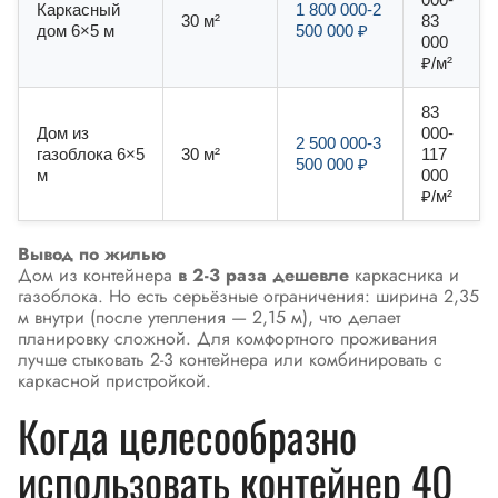
Каркасный
1 800 000-2
30 м²
83
дом 6×5 м
500 000 ₽
000
₽/м²
83
Дом из
000-
2 500 000-3
газоблока 6×5
30 м²
117
500 000 ₽
м
000
₽/м²
Вывод по жилью
Дом из контейнера
в 2-3 раза дешевле
каркасника и
газоблока. Но есть серьёзные ограничения: ширина 2,35
м внутри (после утепления — 2,15 м), что делает
планировку сложной. Для комфортного проживания
лучше стыковать 2-3 контейнера или комбинировать с
каркасной пристройкой.
Когда целесообразно
использовать контейнер 40