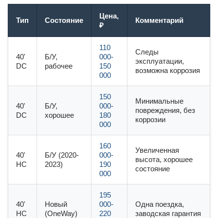
Цена,
Тип
Состояние
Комментарий
₽
110
Следы
40'
Б/У,
000-
эксплуатации,
DC
рабочее
150
возможна коррозия
000
150
Минимальные
40'
Б/У,
000-
повреждения, без
DC
хорошее
180
коррозии
000
160
Увеличенная
40'
Б/У (2020-
000-
высота, хорошее
HC
2023)
190
состояние
000
195
40'
Новый
000-
Одна поездка,
HC
(OneWay)
220
заводская гарантия