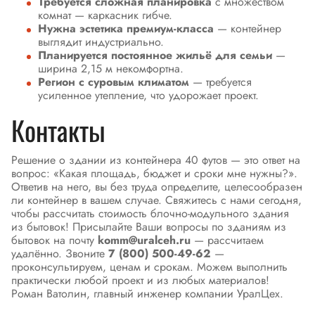
Требуется сложная планировка
с множеством
комнат — каркасник гибче.
Нужна эстетика премиум-класса
— контейнер
выглядит индустриально.
Планируется постоянное жильё для семьи
—
ширина 2,15 м некомфортна.
Регион с суровым климатом
— требуется
усиленное утепление, что удорожает проект.
Контакты
Решение о здании из контейнера 40 футов — это ответ на
вопрос: «Какая площадь, бюджет и сроки мне нужны?».
Ответив на него, вы без труда определите, целесообразен
ли контейнер в вашем случае. Свяжитесь с нами сегодня,
чтобы рассчитать стоимость блочно-модульного здания
из бытовок! Присылайте Ваши вопросы по зданиям из
бытовок на почту
komm@uralceh.ru
— рассчитаем
удалённо. Звоните
7 (800) 500-49-62
—
проконсультируем, ценам и срокам. Можем выполнить
практически любой проект и из любых материалов!
Роман Ватолин, главный инженер компании УралЦех.