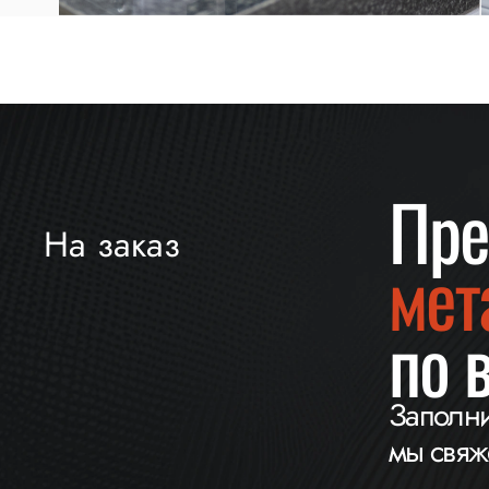
Пре
На заказ
мет
по 
Заполни
мы свяже